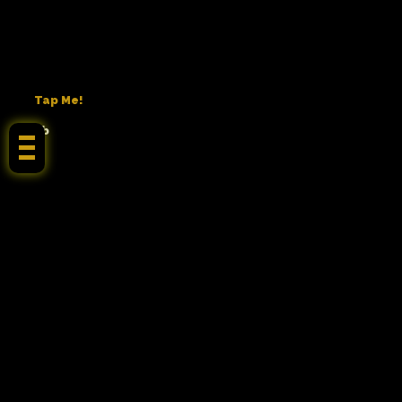
Tap Me!
mktob