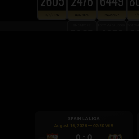
2605
2476
6449
8
8/8/2026
8/8/2026
25/4/2025
8/
SINGAPORE
TOTOMACAU0000
TOTOM
7907
4072
0
7/8/2026
8/8/2026
8/
N LA LIGA
UEFA CHAMPIONS LEAGUE QUALI
 2026 — 00:30 WIB
August 12, 2026 — 02:00 WIB
0 : 0
0 : 0