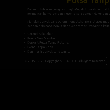
Kalian butuh situs yang fair play?
Megatoto
ialah tempat b
permainan hanya dengan 1 user id saja dengan dukungan pa
Mungkin banyak yang belum mengetahui perihal situs megat
dengan beberapa bonus dan event terbaru yang bisa kalian 
Garansi Kekalahan
Bonus New Member
Deposit Pulsa Tanpa Potongan
Event Tanpa Zonk
Dan masih banyak yang lainnya
© 2015 - 2026 Copyright MEGATOTO.
All Rights Reserved.