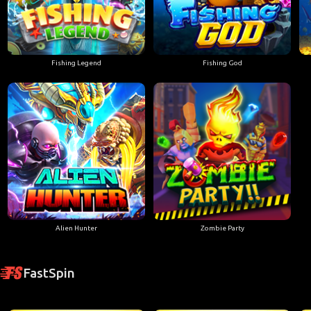
Fishing Legend
Fishing God
Alien Hunter
Zombie Party
FastSpin