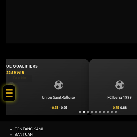
UEFA EUROPA LEAGUE QUALIFIERS
August 11, 2026 — 22:59 WIB
Tap Me!
0 : 0
Previous
mktob
BET NOW
FC Iberia 1999
0.75
0.88
TENTANG KAMI
BANTUAN