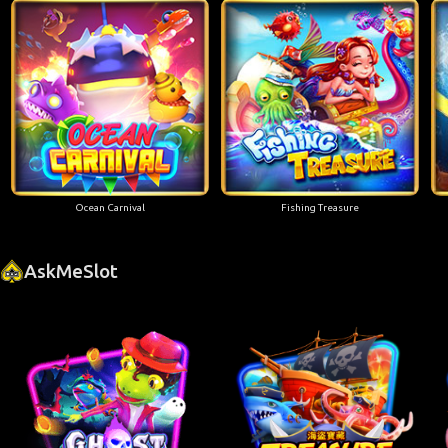
Ocean Carnival
Fishing Treasure
AskMeSlot