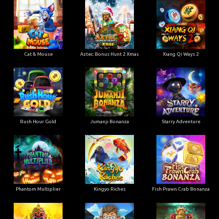
Cat & Mouse
Aztec: Bonus Hunt 2 Xmas
Xiang Qi Ways 2
Rush Hour Gold
Jumanji Bonanza
Starry Adventure
Phantom Multiplier
Kingyo Riches
Fish Prawn Crab Bonanza