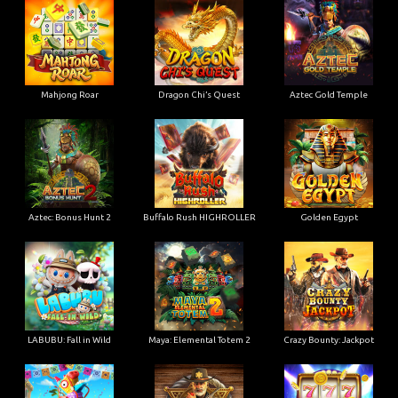
Mahjong Roar
Dragon Chi’s Quest
Aztec Gold Temple
Aztec: Bonus Hunt 2
Buffalo Rush HIGHROLLER
Golden Egypt
LABUBU: Fall in Wild
Maya: Elemental Totem 2
Crazy Bounty: Jackpot