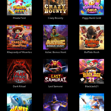
Pinata Fest
Crazy Bounty
Piggy Bank Gold
Rhapsody of Muertos
Aztec: Bonus Hunt
Buffalo Rush
Dark Ritual
Last Samurai
BlackJack21