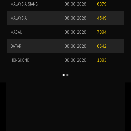
TOTOMACAU2200
06-08-2026
3064
TOTOMACAU2300
06-08-2026
1391
PCSO
06-08-2026
3704