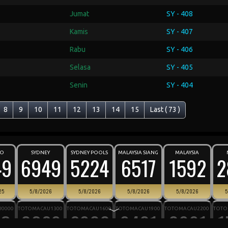
Jumat
SY - 408
Kamis
SY - 407
Rabu
SY - 406
Selasa
SY - 405
Senin
SY - 404
8
9
10
11
12
13
14
15
Last ( 73 )
RO
SYDNEY
SYDNEY POOLS
MALAYSIA SIANG
MALAYSIA
49
6949
5224
6517
1592
2
25
5/8/2026
5/8/2026
5/8/2026
5/8/2026
5
U0000
TOTOMACAU1300
TOTOMACAU1600
TOTOMACAU1900
TOTOMACAU2200
TOTO
53
0629
2900
9401
0991
1