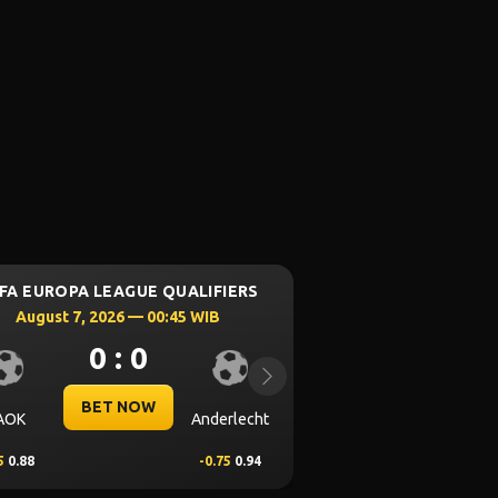
/8/2026
5/8/2026
EUROPA LEAGUE QUALIFIERS
UEFA EUROPA LEAGUE
ugust 6, 2026 — 22:00 WIB
August 7, 2026 — 
0 : 0
0 : 0
Next
BET NOW
BET NOW
CS
Red Bull
Universitatea
Salzburg
Craiova
1
0.85
.97
0.25
0.79