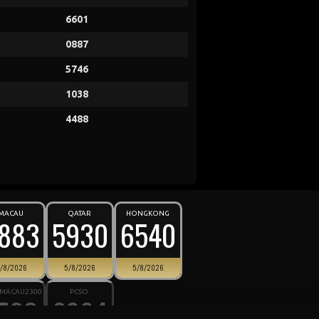
6601
0887
5746
1038
4488
MACAU
QATAR
HONGKONG
883
5930
6540
/8/2026
5/8/2026
5/8/2026
MACAU2300
PCSO
563
2884