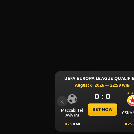
5/8/2026
6/8/20
AGUE QUALIFIERS
UEFA EUROPA LEAGUE QUALIFIE
26 — 00:00 WIB
August 7, 2026 — 00:45 WIB
: 0
0 : 0
Previous
 NOW
BET NOW
Omonia
PAOK
Anderle
Nicosia
0.75
0.68
0.75
0.88
-0.75
0