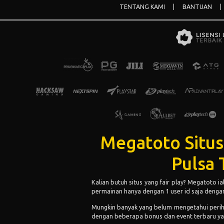
TENTANG KAMI
|
BANTUAN
|
Megatoto Situs
Pulsa
Kalian butuh situs yang fair play?
Megatoto
ia
permainan hanya dengan 1 user id saja dengan
Mungkin banyak yang belum mengetahui perihal
dengan beberapa bonus dan event terbaru yang 