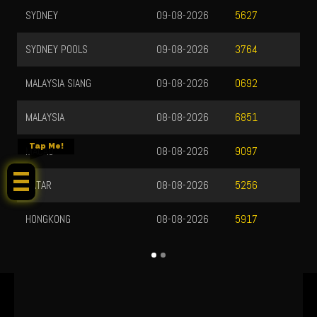
SYDNEY
09-08-2026
5627
SYDNEY POOLS
09-08-2026
3764
MALAYSIA SIANG
09-08-2026
0692
MALAYSIA
08-08-2026
6851
Tap Me!
MACAU
08-08-2026
9097
mktob
QATAR
08-08-2026
5256
HONGKONG
08-08-2026
5917