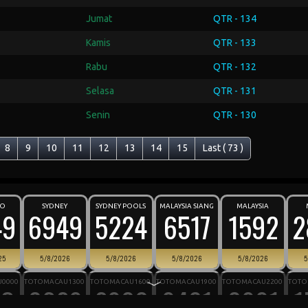
Jumat
QTR - 134
Kamis
QTR - 133
Rabu
QTR - 132
Selasa
QTR - 131
Senin
QTR - 130
8
9
10
11
12
13
14
15
Last ( 73 )
RO
SYDNEY
SYDNEY POOLS
MALAYSIA SIANG
MALAYSIA
49
6949
5224
6517
1592
2
25
5/8/2026
5/8/2026
5/8/2026
5/8/2026
5
U0000
TOTOMACAU1300
TOTOMACAU1600
TOTOMACAU1900
TOTOMACAU2200
TOTO
53
0629
2900
9401
0991
1