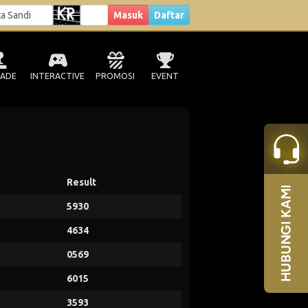
Masuk
Daftar
ADE
INTERACTIVE
PROMOSI
EVENT
Result
5930
4634
0569
6015
3593