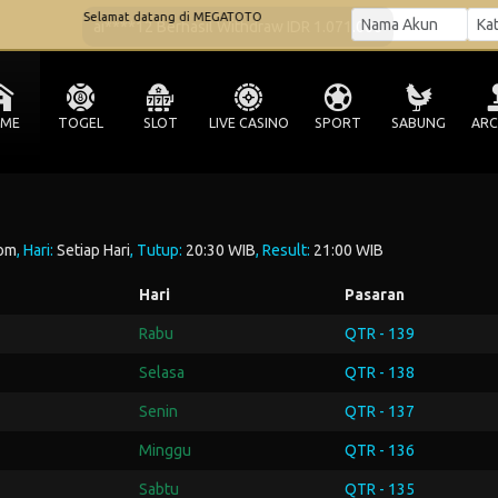
Selamat datang di MEGATOTO
ME
TOGEL
SLOT
LIVE CASINO
SPORT
SABUNG
ARC
ai****12 Berhasil Withdraw IDR 1.071.000
com
, Hari:
Setiap Hari
, Tutup:
20:30 WIB
, Result:
21:00 WIB
Hari
Pasaran
Rabu
QTR - 139
Selasa
QTR - 138
Senin
QTR - 137
Minggu
QTR - 136
Sabtu
QTR - 135