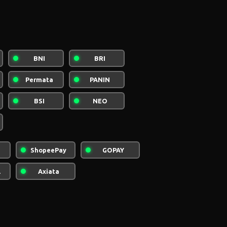
BNI
BRI
Permata
PANIN
BSI
NEO
ShopeePay
GOPAY
l
Axiata