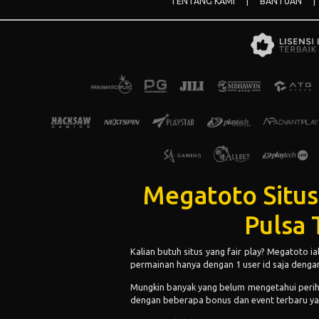
TENTANG KAMI
|
BANTUAN
|
Journey To The West
Go
Megatoto Situs
Pulsa
Kalian butuh situs yang fair play?
Megatoto
ia
Forest Treasures
Boo
permainan hanya dengan 1 user id saja dengan
Mungkin banyak yang belum mengetahui perihal
dengan beberapa bonus dan event terbaru yang 