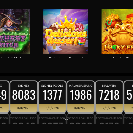
chest Witch
Delicious Dessert
Lucky Fr
RO
SYDNEY
SYDNEY POOLS
MALAYSIA SIANG
MALAYSIA
49
8083
1377
1986
7218
5
25
8/8/2026
8/8/2026
8/8/2026
7/8/2026
7
U0000
TOTOMACAU1300
TOTOMACAU1600
TOTOMACAU1900
TOTOMACAU2200
TOTO
72
0342
2957
6303
9178
9
nting Time
Akira
Steam Pu