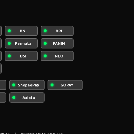
BNI
BRI
Permata
PANIN
7
Disco Jockey
BSI
NEO
ShopeePay
GOPAY
l
Axiata
its
Three Kingdoms