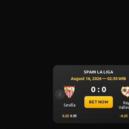
8/8/2026
8/8/20
Wild West
Sobe
UEFA CHAMPIONS LEAGUE QUALIF
August 12, 2026 — 01:30 WIB
0 : 0
Previous
BET NOW
SK Sturm
Fener
Graz
-0.5
0.95
0.5
0
Crazy Gold
M