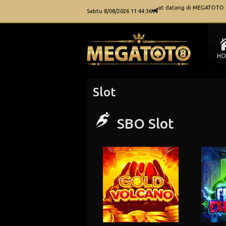
Selamat datang di MEGATOTO
Sabtu 8/08/2026 11:44:37
HO
Slot
SBO Slot