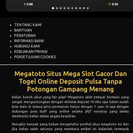
-1
0.96
-0.5
0.95
TENTANG KAMI
BANTUAN
PERATURAN
INFORMASI BANK
HUBUNGI KAMI
KEBIJAKAN PRIVASI
PERSETUJUAN COOKIES
Megatoto Situs Mega Slot Gacor Dan
Togel Online Deposit Pulsa Tanpa
Potongan Gampang Menang
Kalian butuh situs yang fair play?
Megatoto
ialah tempat bermain yang
sangat menguntungkan dengan minimal deposit 10 ribu saja kalian sudah
bisa main di semua jenis permainan hanya dengan 1 user id saja dengan
dukungan para staff yang online selama 24/7 nonstop yang selalu
membantu kalian dalam segala kesulitan.
Mungkin banyak yang belum mengetahui perihal situs megatoto ini dan
jika kalian salah satunya yang membaca artikel ini kalianlah termasuk